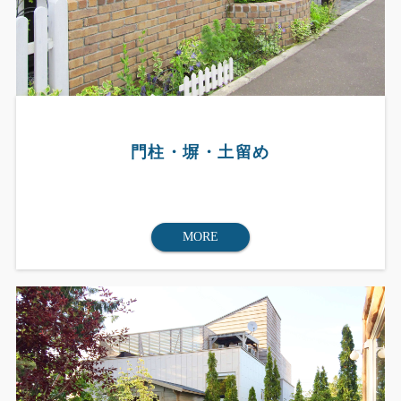
門柱・塀・土留め
MORE