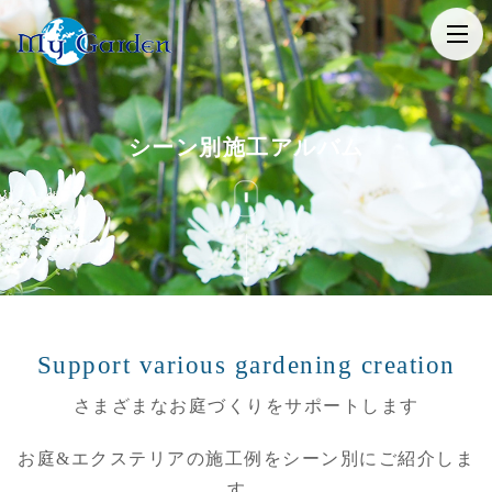
t
o
g
g
シーン別施工アルバム
l
e
n
a
v
i
g
Support various gardening creation
a
t
さまざまなお庭づくりをサポートします
i
お庭&エクステリアの施工例をシーン別にご紹介しま
o
す。