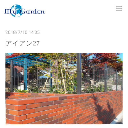
t
o
g
2018/7/10 14:35
g
l
アイアン27
e
n
a
v
i
g
a
t
i
o