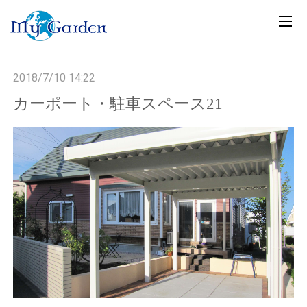
t
o
g
2018/7/10 14:22
g
l
カーポート・駐車スペース21
e
n
a
v
i
g
a
t
i
o