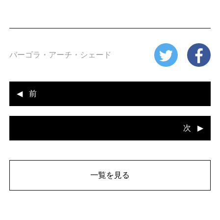
n
バーゴラ・アーチ・シェード
前
次
一覧を見る