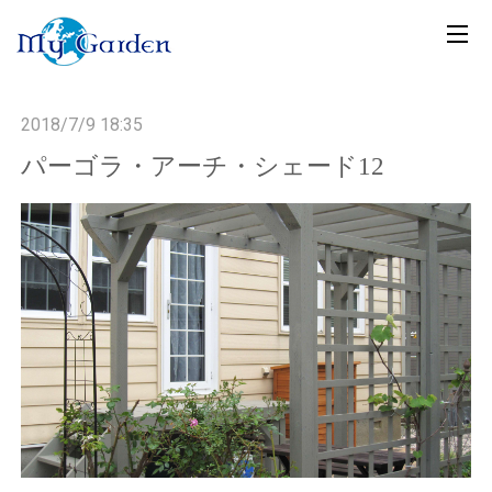
t
o
g
2018/7/9 18:35
g
l
パーゴラ・アーチ・シェード12
e
n
a
v
i
g
a
t
i
o